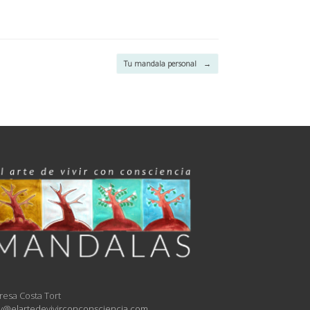
Tu mandala personal
→
resa Costa Tort
y@elartedevivirconconsciencia.com