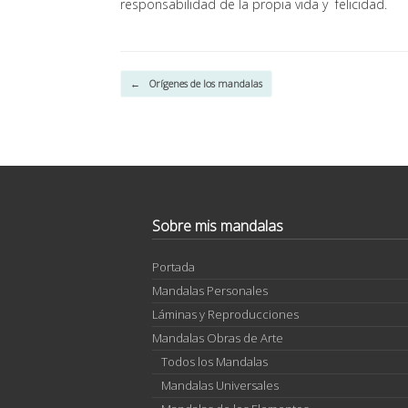
responsabilidad de la propia vida y felicidad.
Navegador de artículos
←
Orígenes de los mandalas
Sobre mis mandalas
Portada
Mandalas Personales
Láminas y Reproducciones
Mandalas Obras de Arte
Todos los Mandalas
Mandalas Universales